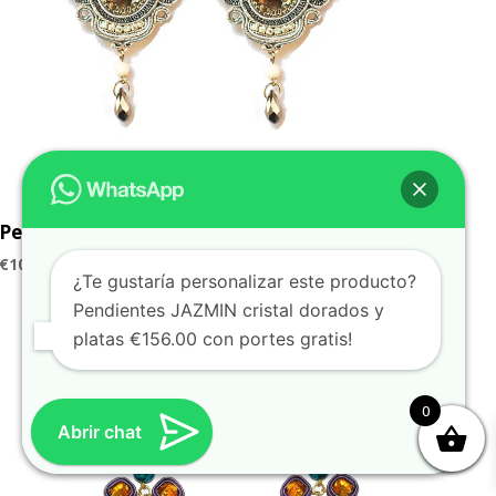
Pendientes MAJAL plata y cristal
€
102.00
¿Te gustaría personalizar este producto?
Pendientes JAZMIN cristal dorados y
platas €156.00 con portes gratis!
0
Abrir chat