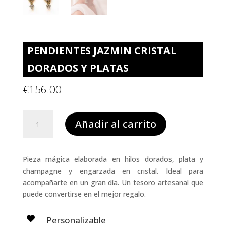
PENDIENTES JAZMIN CRISTAL
DORADOS Y PLATAS
€
156.00
Pendientes
Añadir al carrito
JAZMIN
cristal
dorados
Pieza mágica elaborada en hilos dorados, plata y
y
champagne y engarzada en cristal. Ideal para
platas
acompañarte en un gran día. Un tesoro artesanal que
cantidad
puede convertirse en el mejor regalo.
Personalizable