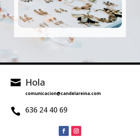
Hola

comunicacion@candelareina.com
636 24 40 69
