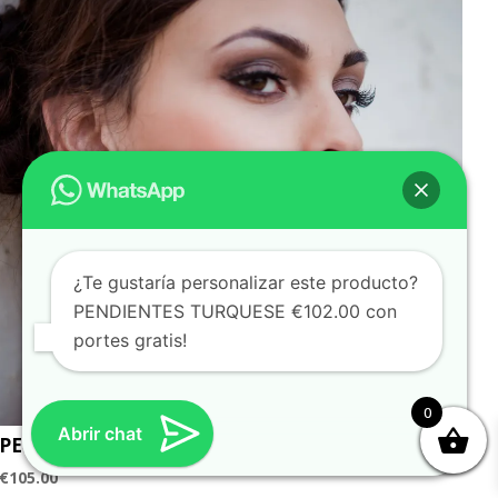
¿Te gustaría personalizar este producto?
PENDIENTES TURQUESE €102.00 con
portes gratis!
0
Abrir chat
PENDIENTES ROSITA rosa y nude
€
105.00