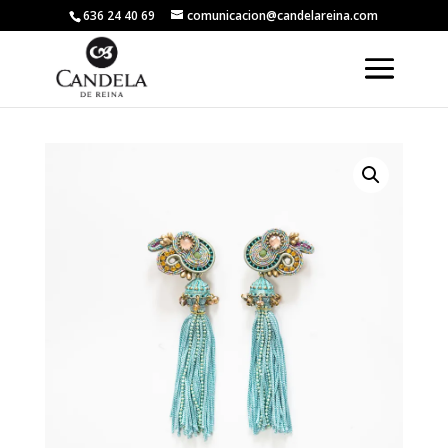
636 24 40 69
comunicacion@candelareina.com
Volver a la tienda