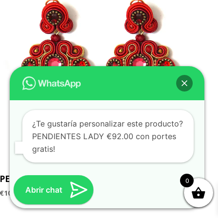
¿Te gustaría personalizar este producto?
PENDIENTES LADY €92.00 con portes
gratis!
PENDIENTES ESCARLATA
0
Abrir chat
€
105.00