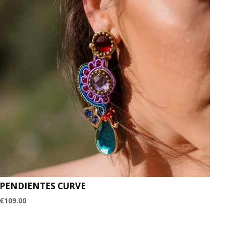
PENDIENTES CURVE
€
109.00