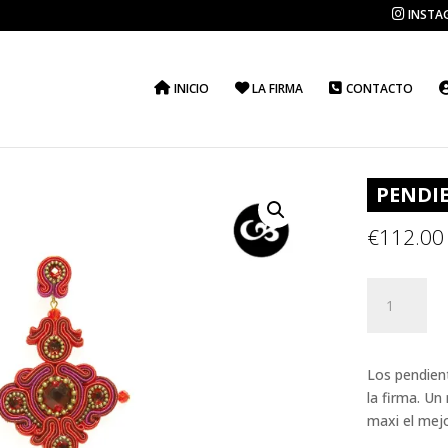
INSTA
INICIO
LA FIRMA
CONTACTO
PENDIE
€
112.00
PENDIENTE
ISABEL
cantidad
Los pendien
la firma. U
maxi el mej