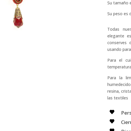
Su tamaño e
Su peso es 
Todas nues
elegante e
conserves 
usando para
Para el cu
temperaturas
Para la li
humedecido e
resina, cris
las textiles
Pers
Cier