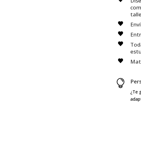
Dis
com
talle
Enví
Entr
Toda
est
Mate
Per

¿Te g
adap