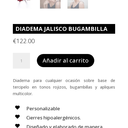
DIADEMA JALISCO BUGAMBILLA
€
122.00
Diadema
Añadir al carrito
JALISCO
bugambilla
cantidad
Diadema para cualquier ocasión sobre base de
tercipelo en tonos rojizos, bugambillas y apliques
multicolor.
Personalizable
Cierres hipoalergénicos.
Diseñado y elaborado de manera