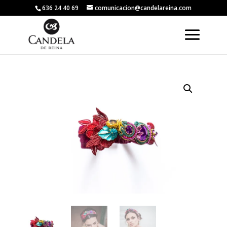
636 24 40 69
comunicacion@candelareina.com
Volver a la tienda