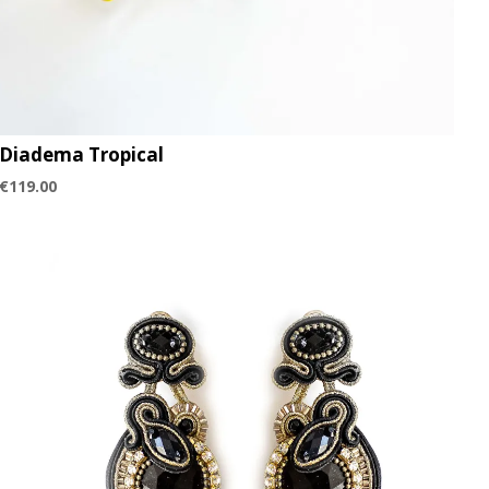
Diadema Tropical
€
119.00