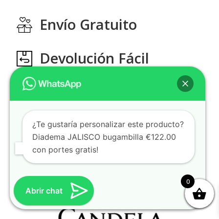
Envío Gratuito
Devolución Fácil
Aviso Legal
Politica de Privacidad
Política de Cookies
Devoluciones
¿Te gustaría personalizar este producto?
Diadema JALISCO bugambilla €122.00
con portes gratis!
0
Abrir chat