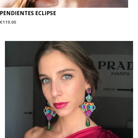
PENDIENTES ECLIPSE
€
119.00