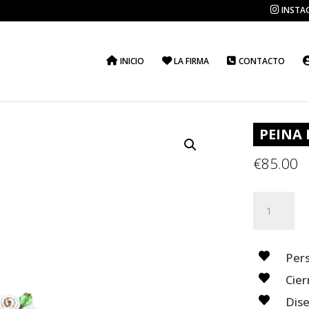
INSTA
INICIO
LA FIRMA
CONTACTO
PEINA 
€
85.00
PEINA
ELOÍSA
cantidad
Pers
Cier
Dis