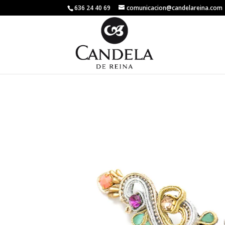
636 24 40 69
comunicacion@candelareina.com