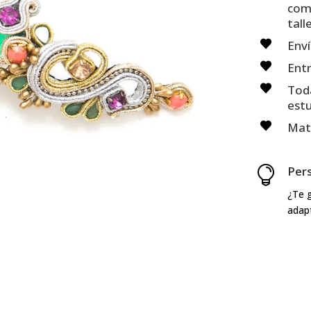
com
talle
Enví
Entr
Toda
est
Mate
Per

¿Te g
adap