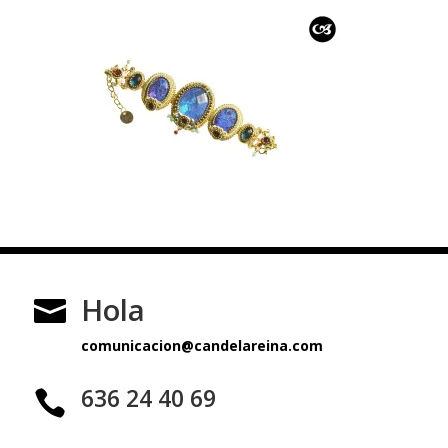
Hola

comunicacion@candelareina.com
636 24 40 69
