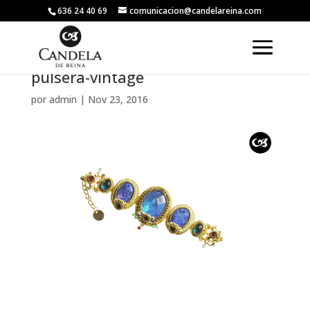
636 24 40 69
comunicacion@candelareina.com
pulsera-vintage
por
admin
|
Nov 23, 2016