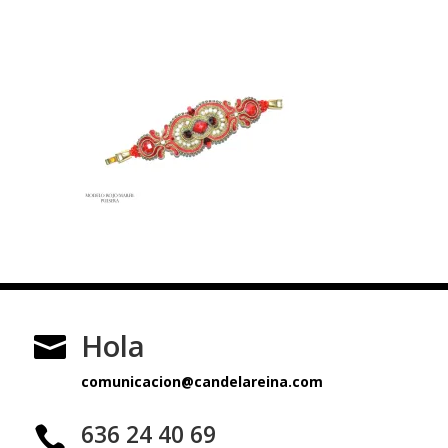
Hola

comunicacion@candelareina.com
636 24 40 69
