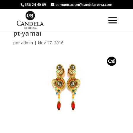
636 24 40 69
comunicacion@candelareina.com
pt-yamal
por
admin
|
Nov 17, 2016