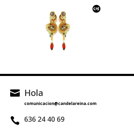
Hola

comunicacion@candelareina.com
636 24 40 69
