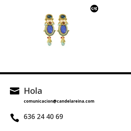
Hola

comunicacion@candelareina.com
636 24 40 69
