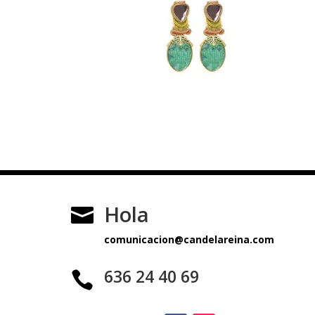
Hola

comunicacion@candelareina.com
636 24 40 69
