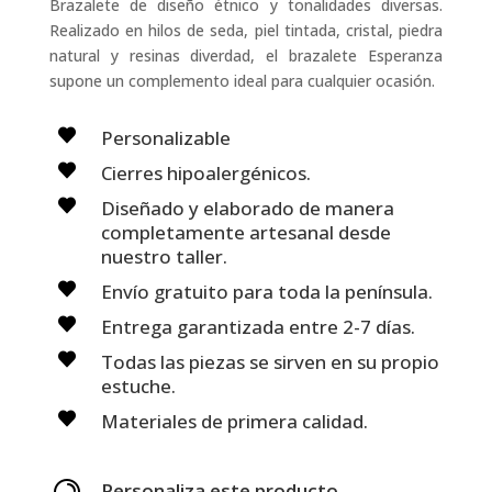
Brazalete de diseño étnico y tonalidades diversas.
amarillos
Realizado en hilos de seda, piel tintada, cristal, piedra
naranjas
natural y resinas diverdad, el brazalete Esperanza
diseño
supone un complemento ideal para cualquier ocasión.
bohemio
chic
Personalizable
cantidad
Cierres hipoalergénicos.
Diseñado y elaborado de manera
completamente artesanal desde
nuestro taller.
Envío gratuito para toda la península.
Entrega garantizada entre 2-7 días.
Todas las piezas se sirven en su propio
estuche.
Materiales de primera calidad.
Personaliza este producto