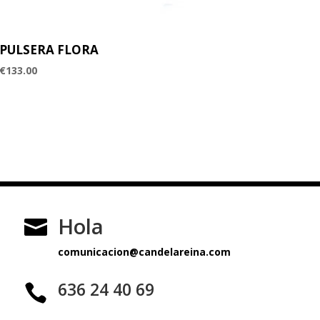
PULSERA FLORA
€
133.00
Hola

comunicacion@candelareina.com
636 24 40 69
