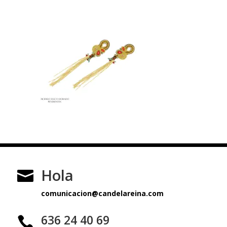
Hola

comunicacion@candelareina.com
636 24 40 69
