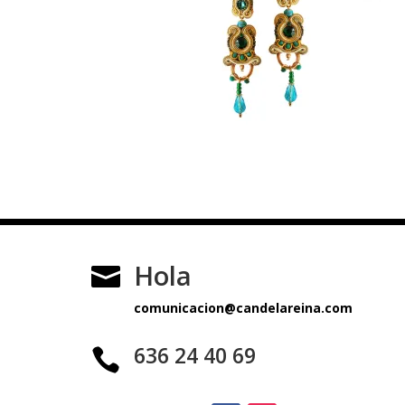
Hola

comunicacion@candelareina.com
636 24 40 69
