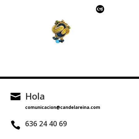
Hola

comunicacion@candelareina.com
636 24 40 69
