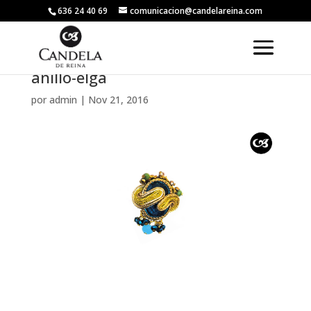
636 24 40 69
comunicacion@candelareina.com
anillo-elga
por
admin
|
Nov 21, 2016