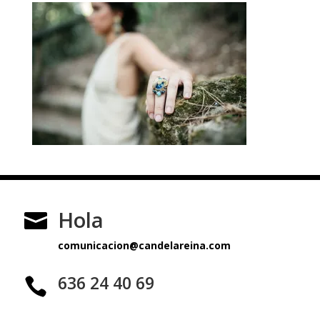
Hola

comunicacion@candelareina.com
636 24 40 69
