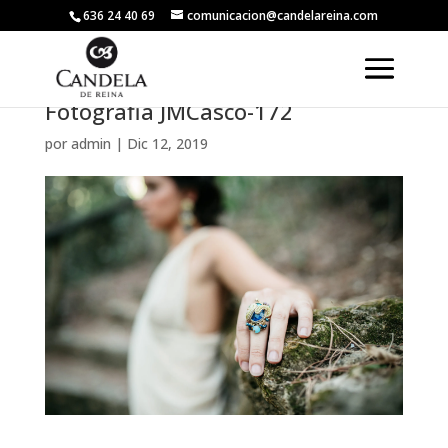
636 24 40 69
comunicacion@candelareina.com
Fotografia JMCasco-172
por
admin
|
Dic 12, 2019