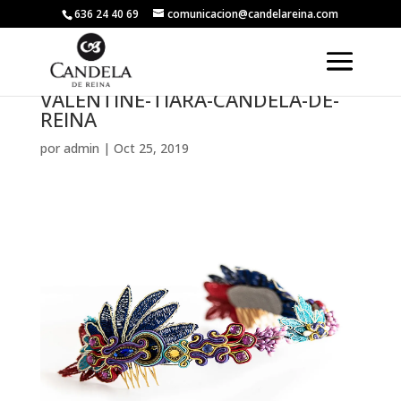
636 24 40 69
comunicacion@candelareina.com
VALENTINE-TIARA-CANDELA-DE-
REINA
por
admin
|
Oct 25, 2019