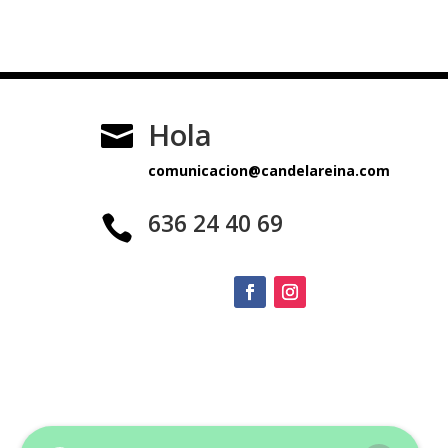
Hola

comunicacion@candelareina.com
636 24 40 69
